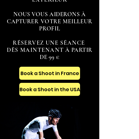
NOUS VOUS AIDERONS À
CAPTURER
VOTRE MEILLEUR
PROFIL
RÉSERVEZ UNE SÉANCE
DÈS MAINTENANT
À PARTIR
DE 99 €
Book a Shoot in France
Book a Shoot in the USA